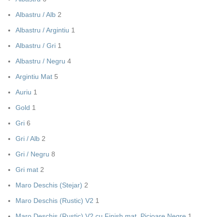
Albastru / Alb
2
Albastru / Argintiu
1
Albastru / Gri
1
Albastru / Negru
4
Argintiu Mat
5
Auriu
1
Gold
1
Gri
6
Gri / Alb
2
Gri / Negru
8
Gri mat
2
Maro Deschis (Stejar)
2
Maro Deschis (Rustic) V2
1
Maro Deschis (Rustic) V2 cu Finish mat, Picioare Negre
1