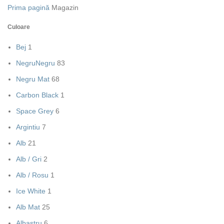
Prima pagină
Magazin
Culoare
Bej
1
Negru
Negru
83
Negru Mat
68
Carbon Black
1
Space Grey
6
Argintiu
7
Alb
21
Alb / Gri
2
Alb / Rosu
1
Ice White
1
Alb Mat
25
Albastru
6