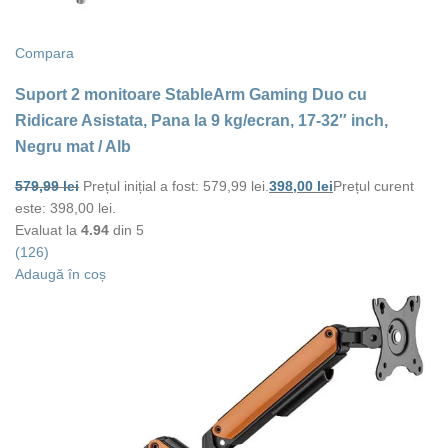
Compara
Suport 2 monitoare StableArm Gaming Duo cu
Ridicare Asistata, Pana la 9 kg/ecran, 17-32″ inch,
Negru mat / Alb
579,99
lei
Prețul inițial a fost: 579,99 lei.
398,00
lei
Prețul curent
este: 398,00 lei.
Evaluat la
4.94
din 5
(126)
Adaugă în coș