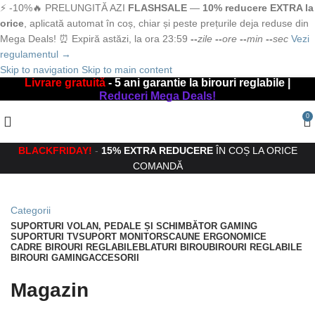
⚡ -10%
🔥 PRELUNGITĂ AZI
FLASHSALE
—
10% reducere EXTRA la
orice
, aplicată automat în coș, chiar și peste prețurile deja reduse din
Mega Deals!
⏰ Expiră astăzi, la ora 23:59
--
zile
--
ore
--
min
--
sec
Vezi
regulamentul →
Skip to navigation
Skip to main content
Livrare gratuită
- 5 ani garantie la birouri reglabile |
Reduceri Mega Deals!
0
BLACKFRIDAY!
-
15% EXTRA REDUCERE
ÎN COȘ LA ORICE
COMANDĂ
Categorii
SUPORTURI VOLAN, PEDALE ȘI SCHIMBĂTOR GAMING
SUPORTURI TV
SUPORT MONITOR
SCAUNE ERGONOMICE
CADRE BIROURI REGLABILE
BLATURI BIROU
BIROURI REGLABILE
BIROURI GAMING
ACCESORII
Magazin