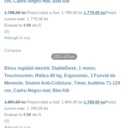
cm, Cadru Negru mat, Blat Alb
1.788,00
lei
Prețul inițial a fost: 1.788,00 lei.
1.779,00
lei
Prețul
curent este: 1.779,00 lei.
Evaluat la
4.98
din 5
(0)
Adaugă în coș
Compara
120 x 67cm
Birou reglabil electric StableDesk, 1 motor,
Touchscreen, Ridica 80 kg, Ergonomic, 3 Functii de
Memorie, Sistem Anti-Coliziune, Timer, Inaltime 71-119
cm, Cadru Negru mat, Blat Alb
1.894,00
lei
Prețul inițial a fost: 1.894,00 lei.
1.789,00
lei
Prețul
curent este: 1.789,00 lei.
Evaluat la
4.98
din 5
(0)
Adaugă în coș