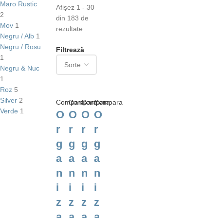
Maro Rustic
Afișez 1 - 30
2
din 183 de
Mov
1
rezultate
Negru / Alb
1
Negru / Rosu
Filtrează
1
Negru & Nuc
1
Roz
5
Silver
2
Compara
Compara
Compara
Compara
Verde
1
O
O
O
O
r
r
r
r
g
g
g
g
a
a
a
a
n
n
n
n
i
i
i
i
z
z
z
z
a
a
a
a