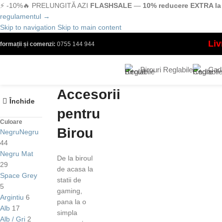
⚡ -10%
🔥 PRELUNGITĂ AZI
FLASHSALE
—
10% reducere EXTRA la 
regulamentul →
Skip to navigation
Skip to main content
Liv
nformații și comenzi:
0755 144 944
Birouri Reglabile
Cadr
Accesorii
Închide
pentru
Culoare
Birou
Negru
Negru
44
Negru Mat
De la biroul
29
de acasa la
Space Grey
statii de
5
gaming,
Argintiu
6
pana la o
Alb
17
simpla
Alb / Gri
2