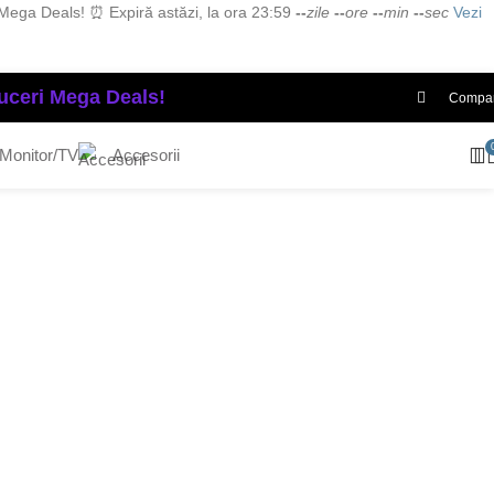
n Mega Deals!
⏰ Expiră astăzi, la ora 23:59
--
zile
--
ore
--
min
--
sec
Vezi
ceri Mega Deals!
Compa
 Monitor/TV
Accesorii