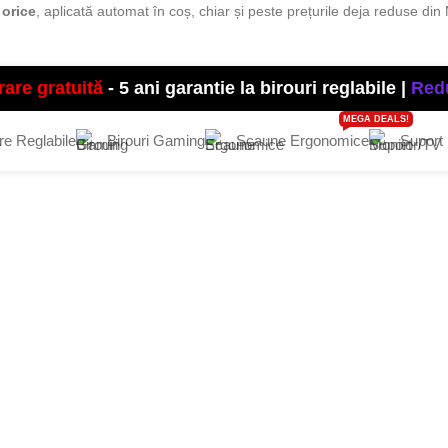
orice
, aplicată automat în coș, chiar și peste prețurile deja reduse di
rare gratuită
- 5 ani garantie la birouri reglabile |
Redu
MEGA DEALS!
e Reglabile
Birouri Gaming
Scaune Ergonomice
Suport