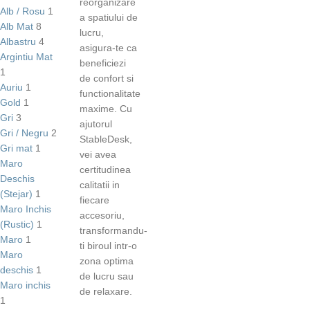
reorganizare
Alb / Rosu
1
a spatiului de
Alb Mat
8
lucru,
Albastru
4
asigura-te ca
Argintiu Mat
beneficiezi
1
de confort si
Auriu
1
functionalitate
Gold
1
maxime. Cu
Gri
3
ajutorul
Gri / Negru
2
StableDesk,
Gri mat
1
vei avea
Maro
certitudinea
Deschis
calitatii in
(Stejar)
1
fiecare
Maro Inchis
accesoriu,
(Rustic)
1
transformandu-
Maro
1
ti biroul intr-o
Maro
zona optima
deschis
1
de lucru sau
Maro inchis
de relaxare.
1